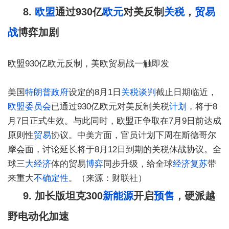
8.
欧盟
通过930亿
欧元
对美反制
关税
，
贸易
战
博弈加剧
欧盟930亿欧元反制，美欧贸易战一触即发
美国
特朗普
政府
设定的8月1日
关税谈判
截止日期临近，
欧盟委员会
已通过930亿欧元对美反制关税
计划
，将于8
月7日正式生效。与此同时，欧盟正争取在7月9日前达成
原则性
贸易
协议。中美方面，官员计划下周在斯德哥尔
摩会面，讨论延长将于8月12日到期的关税休战协议。全
球三
大经济
体的贸易
博弈
同步升级，给全球
经济复苏
带
来重大
不确定性
。（来源：财联社）
9. 加长版坦克300
新能源
开启
预售
，硬派越
野电动化加速