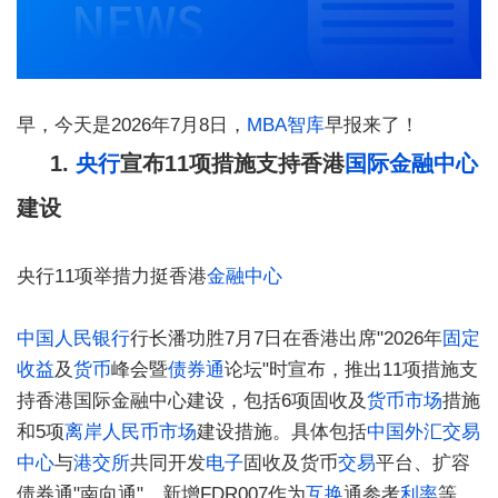
早，今天是2026年7月8日，
MBA智库
早报来了！
1.
央行
宣布11项措施支持香港
国际金融中心
建设
央行11项举措力挺香港
金融中心
中国人民银行
行长潘功胜7月7日在香港出席"2026年
固定
收益
及
货币
峰会暨
债券通
论坛"时宣布，推出11项措施支
持香港国际金融中心建设，包括6项固收及
货币市场
措施
和5项
离岸人民币
市场
建设措施。具体包括
中国外汇交易
中心
与
港交所
共同开发
电子
固收及货币
交易
平台、扩容
债券通"南向通"、新增FDR007作为
互换
通参考
利率
等。