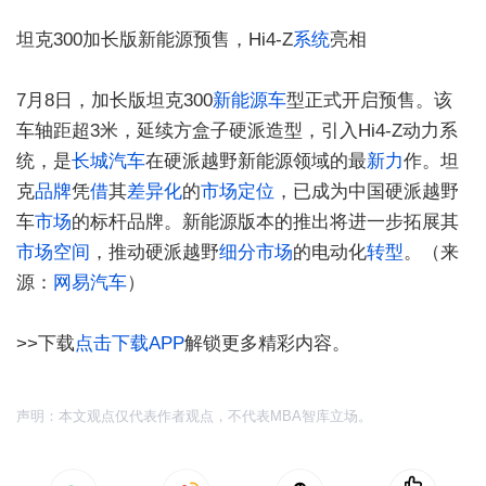
坦克300加长版新能源预售，Hi4-Z
系统
亮相
7月8日，加长版坦克300
新能源车
型正式开启预售。该
车轴距超3米，延续方盒子硬派造型，引入Hi4-Z动力系
统，是
长城汽车
在硬派越野新能源领域的最
新力
作。坦
克
品牌
凭
借
其
差异化
的
市场定位
，已成为中国硬派越野
车
市场
的标杆品牌。新能源版本的推出将进一步拓展其
市场空间
，推动硬派越野
细分市场
的电动化
转型
。（来
源：
网易
汽车
）
>>下载
点击下载APP
解锁更多精彩内容。
声明：本文观点仅代表作者观点，不代表MBA智库立场。