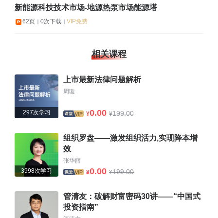
新能源科技技术市场-地源热泵市场能源塔
62页
0次下载
VIP免费
相关课程
上市最新法律问题解析
周璇
0.00
297次学习
199.00
¥
¥
组织罗盘——激发组织活力,实现降本增
效
张华丽
0.00
3998次学习
199.00
¥
¥
管清友：破解财富密码30讲——“中国式
投资指南”