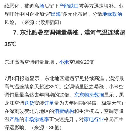
续恶化，被迫离
场
后留下
产能
缺口
被美方迅速填补。业
界呼吁中国企业加快"
出海
"多元化布局，分散
地缘政治
风险。（来源：澎湃新闻）
7. 东北酷暑空调销量暴涨，漠河气温连续超
35℃
东北高温空调销量暴增，
小米
空调涨20倍
7月8日报道显示，东北地区遭遇罕见持续高温，漠河最
高气温连续多天超过35℃。空调销量随之暴涨，小米空
调销量最高达去年同期的20倍。
京东
物流
数据
显示，黑
龙江空调
送货
安装
订单
量为去年同期的4倍。极端天气正
在深刻改变北方地区的
消费结构
和生活模式，空调等降
温
产品
的
市场渗透率
正快速提升，对
家电
行业
格局产生
深远影响。（来源：36氪）