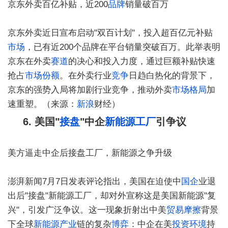
京东外卖百亿补贴，近200
品牌
销量破百万
京东外卖近日宣布启动"双百计划"，投入超百亿元补贴
市场
，已有近200个品牌在平台销量突破百万。此举表明
京东在外卖
赛道
的决心和投入力度，通过巨额补贴快速
抢占
市场份额
。在外卖行业
竞争
日趋白热化的背景下，
京东的强势入局将加剧行业竞争，推动外卖
市场格局
加
速重塑。（来源：
新浪
财经）
6. 美国"
接盘
"中企
新能源
工厂
引争议
美方逼走中企后接盘工厂，新能源之争升级
澎湃新闻7月7日发表评论指出，美国在迫使中
国企
业退
出后"接盘"新能源工厂，却对外宣称这是美国新能源"复
兴"，引发广泛争议。这一现象折射出中美
贸易摩擦
背景
下全球
新能源产业
链的复杂
博弈
：中企在美
投资环境
持