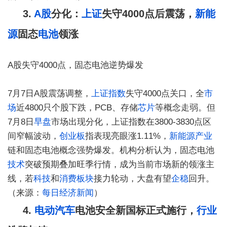
3.
A股
分化：
上证
失守4000点后震荡，
新能
源
固态
电池
领涨
A股失守4000点，固态电池逆势爆发
7月7日A股震荡调整，
上证指数
失守4000点关口，全
市
场
近4800只个股下跌，PCB、存储
芯片
等概念走弱。但
7月8日
早盘
市场出现分化，上证指数在3800-3830点区
间窄幅波动，
创业板
指表现亮眼涨1.11%，
新能源产业
链和固态电池概念强势爆发。机构分析认为，固态电池
技术
突破预期叠加旺季行情，成为当前市场新的领涨主
线，若
科技
和
消费
板块
接力轮动，大盘有望
企稳
回升。
（来源：
每日经济新闻
）
4.
电动汽车
电池安全新国标正式施行，
行业