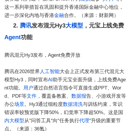
这一系列举措旨在巩固和提升香港国际金融中心地位，
进一步深化内地与香港
金融
合作。（来源：财新网）
2.
腾讯
发布混元Hy3
大模型
，元宝上线免费
Agent
功能
腾讯混元Hy3发布，Agent免费开放
腾讯在2026世界
人工智能
大会上正式发布第三代混元大
模型Hy3，同时宣布
AI
助手元宝全面升级，上线免费Age
nt功能。
用户
通过自然语言指令可直接生成PPT、Wor
d、PDF等
文件
，覆盖备教案、
数据报
告、小游戏开发等
办公
场景
。Hy3通过细粒度
数据清洗
与训练约束，常识
错误率较预览版下降50%，幻觉率下降超50%。这是国
内大
模型
从"问答工具"向"任务执行
代理
"升级的重要节
点。（来源：36氪）