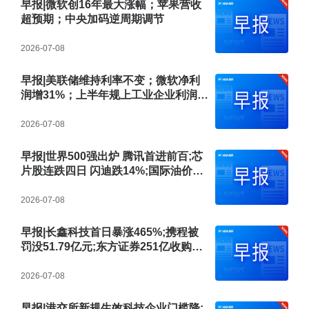
早报|微软创16年最大涨幅；苹果营收
超预期；中央加码逆周期调节
2026-07-08
早报|美联储维持利率不变；微软净利
润增31%；上半年规上工业企业利润增
18.7%
2026-07-08
早报|世界500强出炉 腾讯首进前百;芯
片股连跌四日 闪迪跌14%;国际油价暴
跌超5%
2026-07-08
早报|长鑫科技首日暴涨465%;携程被
罚没51.79亿元;东方证券251亿收购上
海证券
2026-07-08
早报|港交所新规生效科技企业门槛降;