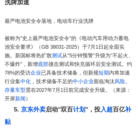
洗牌加速
最严电池安全令落地，电动车行业洗牌
被称为"史上最严电池安全令"的《电动汽车用动力蓄电
池安全要求》（GB 38031-2025）于7月1日起全面实
施。新国标将热扩散
测试
从"5分钟预警"升级为"不起火、
不爆炸"，新增
底部
撞击测试和快充循环后安全测试。约
78%的受访
企业
已具备技术储备，但新规
短期
内将加速
行业集
中化
，技术储备不足的
中小企业
面临淘汰
风险
。
存量
车型
需在2027年7月1日前完成安全升级。（来源：
开屏
新闻
）
5.
京东
外卖
启动"双百
计划
"，投
入超
百亿
补
贴